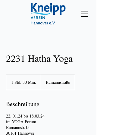
2231 Hatha Yoga
1 Std. 30 Min.
1
Rumannstraße
S
t
d
Beschreibung
3
0
22. 01.24 bis 18.03.24
M
im YOGA Forum
i
Rumannstr.15,
n
30161 Hannover
.