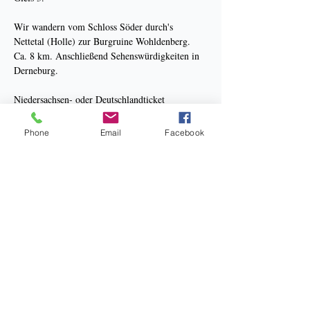
Wir wandern vom Schloss Söder durch's 
Nettetal (Holle) zur Burgruine Wohldenberg. 
Ca. 8 km. Anschließend Sehenswürdigkeiten in 
Derneburg.
Niedersachsen- oder Deutschlandticket 
erforderlich.
Phone
Email
Facebook
Mehr anzeigen
Bankverbindung: Sparkasse Hannover
Kneipp Verein Hannover e.V.
BIC: SPKHDE2HXXX
IBAN: DE34 2505 0180 0910 3267 38