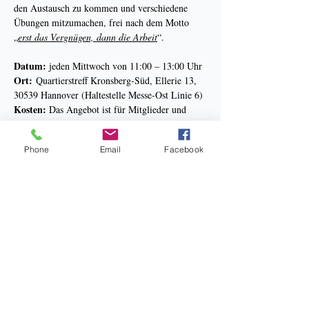
den Austausch zu kommen und verschiedene 
Übungen mitzumachen, frei nach dem Motto 
„
erst das Vergnügen, dann die Arbeit
“.
Datum:
 jeden Mittwoch von 11:00 – 13:00 Uhr
Ort: 
Quartierstreff Kronsberg-Süd, Ellerie 13, 
30539 Hannover (Haltestelle Messe-Ost Linie 6)
Kosten:
 Das Angebot ist für Mitglieder und 
Gäste kostenlos.
Anmeldung:
 Im Büro unter Tel. 0511-3008312 
Phone
Email
Facebook
oder über E-Mail 
info@kneipp-hannover.de
Mehr anzeigen
Bankverbindung: Sparkasse Hannover