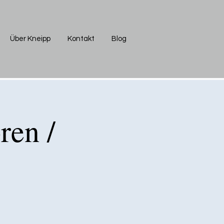
Über Kneipp
Kontakt
Blog
ren /