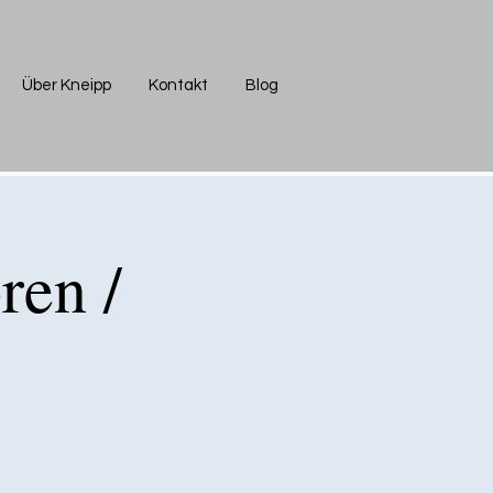
Über Kneipp
Kontakt
Blog
ren /