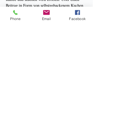
Beitrag in Form von selbstgebackenem Kuchen 
freuen wir uns auch.
Phone
Email
Facebook
Bankverbindung: Sparkasse Hannover
Kneipp Verein Hannover e.V.
BIC: SPKHDE2HXXX
IBAN: DE34 2505 0180 0910 3267 38
Datenschutz
Impressum
Aktuelle Satzung