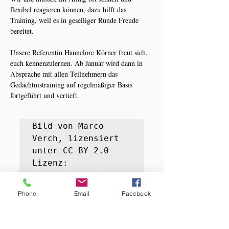
flexibel reagieren können, dazu hilft das 
Training, weil es in geselliger Runde Freude 
bereitet.
Unsere Referentin Hannelore Körner freut sich, 
euch kennenzulernen. Ab Januar wird dann in 
Absprache mit allen Teilnehmern das 
Gedächtnistraining auf regelmäßiger Basis 
fortgeführt und vertieft.
Bild von Marco 
Verch, lizensiert 
unter CC BY 2.0

Lizenz: 
https://creativecom
mons.org/licenses/b
Phone
Email
Facebook
y/2.0/
Link zum Original-
Bild