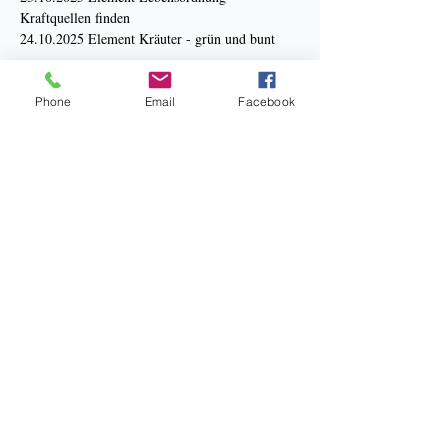
Kraftquellen finden
24.10.2025 Element Kräuter - grün und bunt
Mehr anzeigen
Phone
Email
Facebook
Bankverbindung: Sparkasse Hannover
Kneipp Verein Hannover e.V.
BIC: SPKHDE2HXXX
IBAN: DE34 2505 0180 0910 3267 38
Datenschutz
Impressum