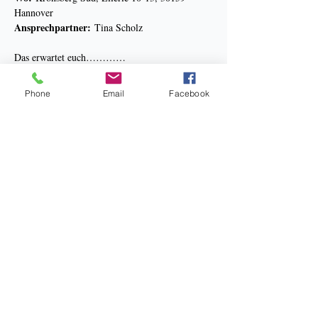
Hannover
Ansprechpartner:
 Tina Scholz
Das erwartet euch…………
Phone
Email
Facebook
Mehr anzeigen
Bankverbindung: Sparkasse Hannover
Kneipp Verein Hannover e.V.
BIC: SPKHDE2HXXX
IBAN: DE34 2505 0180 0910 3267 38
Datenschutz