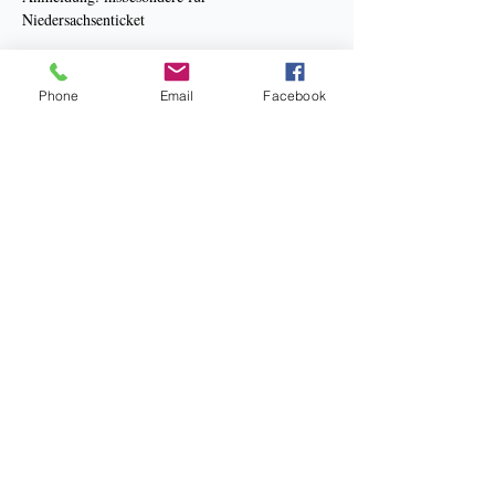
Niedersachsenticket
Mehr anzeigen
Phone
Email
Facebook
Bankverbindung: Sparkasse Hannover
Kneipp Verein Hannover e.V.
BIC: SPKHDE2HXXX
IBAN: DE34 2505 0180 0910 3267 38
Datenschutz
Impressum