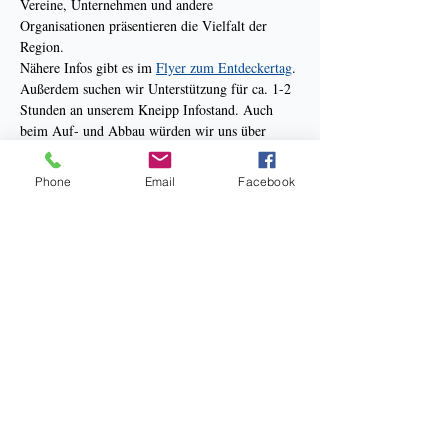
Vereine, Unternehmen und andere 
Organisationen präsentieren die Vielfalt der 
Region.
Nähere Infos gibt es im 
Flyer zum Entdeckertag
.
Außerdem suchen wir Unterstützung für ca. 1-2 
Stunden an unserem Kneipp Infostand. Auch 
beim Auf- und Abbau würden wir uns über 
Hilfe freuen.
Phone
Email
Facebook
Mehr anzeigen
Bankverbindung: Sparkasse Hannover
Kneipp Verein Hannover e.V.
BIC: SPKHDE2HXXX
IBAN: DE34 2505 0180 0910 3267 38