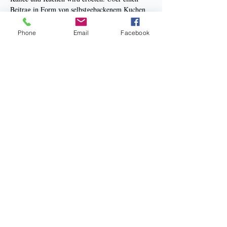
Beitrag in Form von selbstgebackenem Kuchen 
freuen wir uns auch.
Phone
Email
Facebook
Bankverbindung: Sparkasse Hannover
Kneipp Verein Hannover e.V.
BIC: SPKHDE2HXXX
IBAN: DE34 2505 0180 0910 3267 38
Datenschutz
Impressum
Aktuelle Satzung