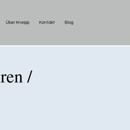
Über Kneipp
Kontakt
Blog
ren /