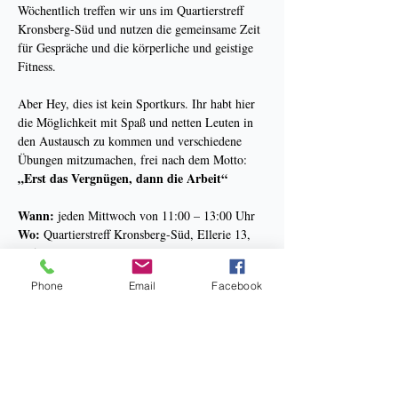
Wöchentlich treffen wir uns im Quartierstreff 
Kronsberg-Süd und nutzen die gemeinsame Zeit 
für Gespräche und die körperliche und geistige 
Fitness.
Aber Hey, dies ist kein Sportkurs. Ihr habt hier 
die Möglichkeit mit Spaß und netten Leuten in 
den Austausch zu kommen und verschiedene 
Übungen mitzumachen, frei nach dem Motto: 
„Erst das Vergnügen, dann die Arbeit“
Wann:
 jeden Mittwoch von 11:00 – 13:00 Uhr
Wo:
 Quartierstreff Kronsberg-Süd, Ellerie 13, 
30539 Hannover (Haltestelle Messe-Ost Linie 6)
Kosten:
 kostenlos
Phone
Email
Facebook
Anmeldung:
 im Büro 0511-3008312 oder 
info@kneipp-hannover.de
Mehr anzeigen